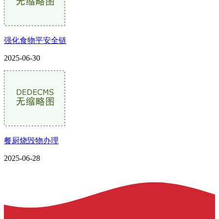
强化食物平安全链
2025-06-30
餐厨烧毁物办理
2025-06-28