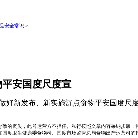
品安全常识
>
物平安国度尺度宣
做好新发布、新实施沉点食物平安国度尺
丧失，此号运营方不担任。私行按照文章内容采纳步履，特此声明
正在国度卫生健康委食物司、国度市场监管总局食物出产运营司的