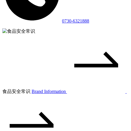
0730-6321888
食品安全常识
Brand Information