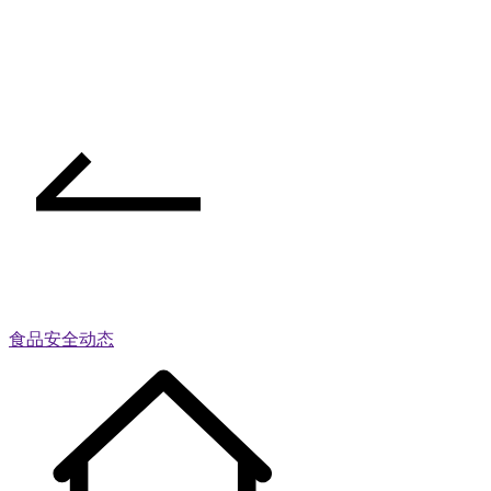
食品安全动态