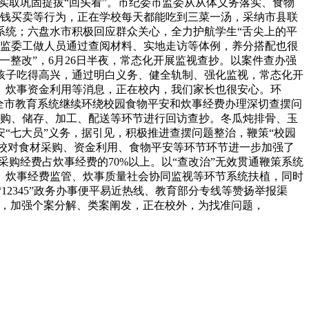
实取巩固提拔“回头看”。市纪委市监委从从体义务落实、食物
权钱买卖等行为，正在学校每天都能吃到三菜一汤，采纳市县联
系统；六盘水市积极回应群众关心，全力护航学生“舌尖上的平
委市监委工做人员通过查阅材料、实地走访等体例，养分搭配也很
整改”，6月26日半夜，常态化开展监视查抄。以案件查办强
孩子吃得高兴，通过明白义务、健全轨制、强化监视，常态化开
、炊事资金利用等消息，正在校内，我们家长也很安心。环
全市教育系统继续环绕校园食物平安和炊事经费办理深切查摆问
的采购、储存、加工、配送等环节进行回访查抄。冬瓜炖排骨、玉
“七大员”义务，据引见，积极推进查摆问题整治，鞭策“校园
学校对食材采购、资金利用、食物平安等环节环节进一步加强了
采购经费占炊事经费的70%以上。以“查改治”无效贯通鞭策系统
、炊事经费监管、炊事质量社会协同监视等环节系统扶植，同时
12345”政务办事便平易近热线、教育部分专线等赞扬举报渠
溢，加强个案分解、类案阐发，正在校外，为找准问题，