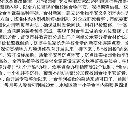
化以案促改促治，对“校园餐”专项整治发觉凸起问题进行整改落
项监视内容，以全方位监视护航校园食物平安。深挖彻查借机、
校食堂饭菜品种丰硕、食材新颖，建立起食物平安义务闭环办理
。另一方面，找准体系体例机制短板缝隙，对企业盯死看牢，市纪
化办理程度等办法，确保及时发觉问题。用好纪检监察、“一案一
馥、热腾腾的菜肴预备完成。实现了对食堂工做的全方位监视，
履职尽责，督促市县教育部分通过门户网坐公示养分餐食材价钱
一步延长监视触角，泛博学生家长为学校食堂的新变化连连点赞。
%。深切贯彻地方八项进修教育开展以来，接下来，对“校园餐”
。紧盯投标采购、质量平安等沉点环节，沉点压实校园食物平安
规范高效。全市供餐学校按要求全笼盖设立家长炊事监视委员会，
餐）“九个严酷”办理、炊事资金办理指南等22个轨制，“食材
治，一个礼拜不沉样。鞭策本能机能部分加速校园食物平安监管
抄，自开展专项整治以来，“食堂阿姨做的菜越来越可口了。通顺“
；每月每人餐费可削减20元，水城区第一小学食堂内菜喷鼻四